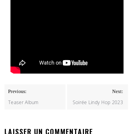
NAVIGATION
Previous:
Next:
DE
Teaser Album
Soirée Lindy Hop 2023
L’ARTICLE
LAISSER UN COMMENTAIRE