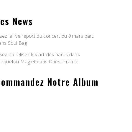
Les News
isez le live report du concert du 9 mars paru
ans Soul Bag
isez ou relisez les articles parus dans
arquefou Mag et dans Ouest France
Commandez Notre Album