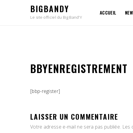
Skip
BIGBANDY
to
ACCUEIL
NEW
content
Le site officiel du Big Band'Y
BBYENREGISTREMENT
[bbp-register]
LAISSER UN COMMENTAIRE
Votre adresse e-mail ne sera pas publiée.
Les 