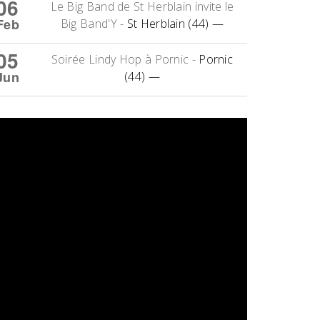
06
Le Big Band de St Herblain invite le
Feb
Big Band'Y
-
St Herblain (44)
—
05
Soirée Lindy Hop à Pornic
-
Pornic
Jun
(44)
—