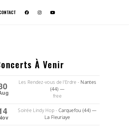
CONTACT
Concerts À Venir
Les Rendez-vous de l'Erdre
-
Nantes
30
(44)
—
Aug
free
14
Soirée Lindy Hop
-
Carquefou (44)
—
Nov
La Fleuriaye