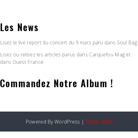
Les News
Lisez le live report du concert du 9 mars paru dans Soul Bag
Lisez ou relisez les articles parus dans Carquefou Mag et
dans Ouest France
Commandez Notre Album !
Powered By WordPress |
Music Artist