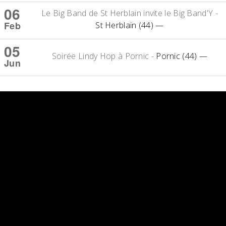
06
Le Big Band de St Herblain invite le Big Band'Y
-
Feb
St Herblain (44)
—
05
Soirée Lindy Hop à Pornic
-
Pornic (44)
—
Jun