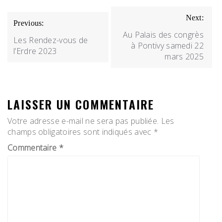
NAVIGATION
Next:
Previous:
DE
Au Palais des congrès
Les Rendez-vous de
L’ARTICLE
à Pontivy samedi 22
l’Erdre 2023
mars 2025
LAISSER UN COMMENTAIRE
Votre adresse e-mail ne sera pas publiée.
Les
champs obligatoires sont indiqués avec
*
Commentaire
*