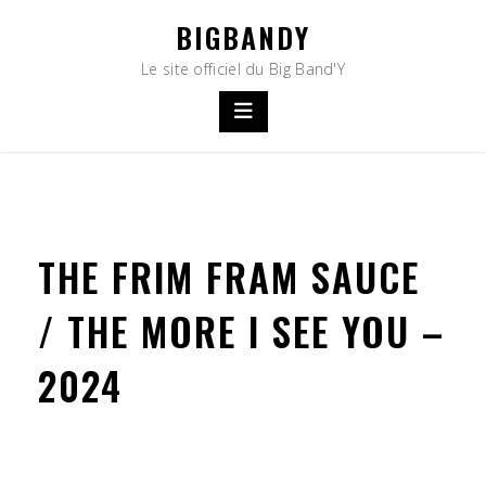
Skip
BIGBANDY
to
content
Le site officiel du Big Band'Y
THE FRIM FRAM SAUCE
/ THE MORE I SEE YOU –
2024