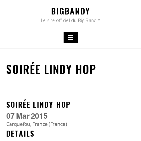
Skip
BIGBANDY
to
content
Le site officiel du Big Band'Y
SOIRÉE LINDY HOP
SOIRÉE LINDY HOP
07
Mar
2015
Carquefou, France (France)
DETAILS