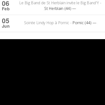
06
Le Big Band de St Herblain invite le Big Band'Y
-
Feb
St Herblain (44)
—
05
Soirée Lindy Hop à Pornic
-
Pornic (44)
—
Jun