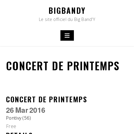
Skip
BIGBANDY
to
content
Le site officiel du Big Band'Y
CONCERT DE PRINTEMPS
CONCERT DE PRINTEMPS
26
Mar
2016
Pontivy (56)
Free