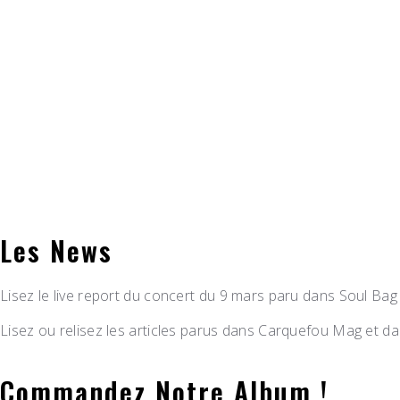
Les News
Lisez le live report du concert du 9 mars paru dans Soul Bag
Lisez ou relisez les articles parus dans Carquefou Mag et 
Commandez Notre Album !