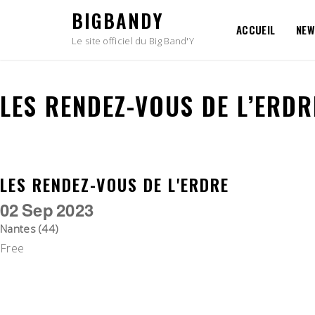
Skip
BIGBANDY
to
ACCUEIL
NEW
content
Le site officiel du Big Band'Y
LES RENDEZ-VOUS DE L’ERDR
LES RENDEZ-VOUS DE L'ERDRE
02
Sep
2023
Nantes (44)
Free