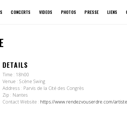
S
CONCERTS
VIDEOS
PHOTOS
PRESSE
LIENS
E
DETAILS
Time
: 18h00
Venue
: Scène Swing
Address
: Parvis de la Cité des Congrès
Zip
: Nantes
Contact Website
:
https://www.rendezvouserdre.com/artiste