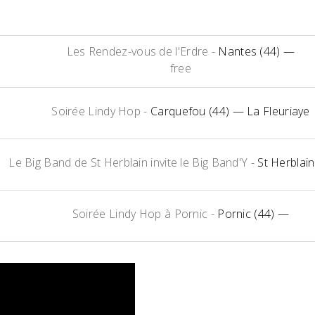
Les Rendez-vous de l'Erdre
-
Nantes (44)
—
free
Soirée Lindy Hop
-
Carquefou (44)
— La Fleuriaye
Le Big Band de St Herblain invite le Big Band'Y
-
St Herblain
Soirée Lindy Hop à Pornic
-
Pornic (44)
—