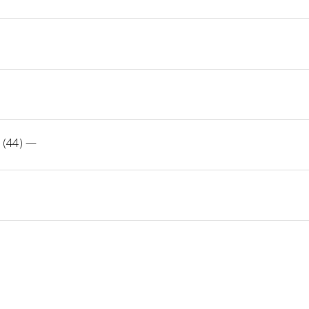
 (44)
—