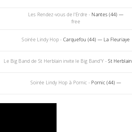
Les Rendez-vous de l'Erdre
-
Nantes (44)
—
free
Soirée Lindy Hop
-
Carquefou (44)
— La Fleuriaye
Le Big Band de St Herblain invite le Big Band'Y
-
St Herblain
Soirée Lindy Hop à Pornic
-
Pornic (44)
—