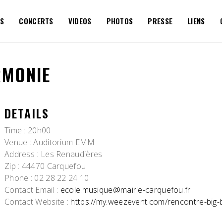
S
CONCERTS
VIDEOS
PHOTOS
PRESSE
LIENS
RMONIE
DETAILS
Time
: 20h00
Venue
: Auditorium EMM
Address
: Les Renaudières
Zip
: 44470 Carquefou
Phone
: 02 28 22 24 10
Contact Email
:
ecole.musique@mairie-carquefou.fr
Contact Website
:
https://my.weezevent.com/rencontre-big