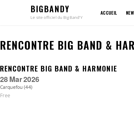
Skip
BIGBANDY
to
ACCUEIL
NEW
content
Le site officiel du Big Band'Y
RENCONTRE BIG BAND & HA
RENCONTRE BIG BAND & HARMONIE
28
Mar
2026
Carquefou (44)
Free