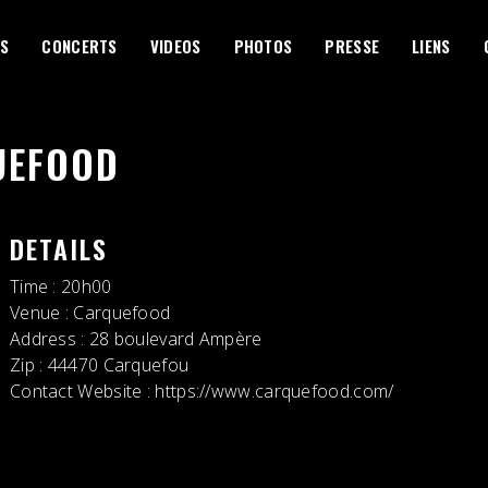
S
CONCERTS
VIDEOS
PHOTOS
PRESSE
LIENS
UEFOOD
DETAILS
Time
: 20h00
Venue
: Carquefood
Address
: 28 boulevard Ampère
Zip
: 44470 Carquefou
Contact Website
:
https://www.carquefood.com/