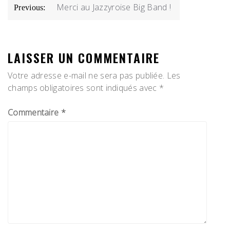
NAVIGATION
Merci au Jazzyroise Big Band !
Previous:
DE
L’ARTICLE
LAISSER UN COMMENTAIRE
Votre adresse e-mail ne sera pas publiée.
Les
champs obligatoires sont indiqués avec
*
Commentaire
*