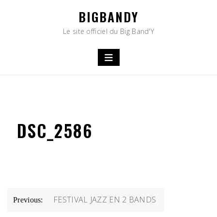
Skip
BIGBANDY
to
content
Le site officiel du Big Band'Y
DSC_2586
NAVIGATION
FESTIVAL JAZZ EN 2 BANDS
Previous:
DE