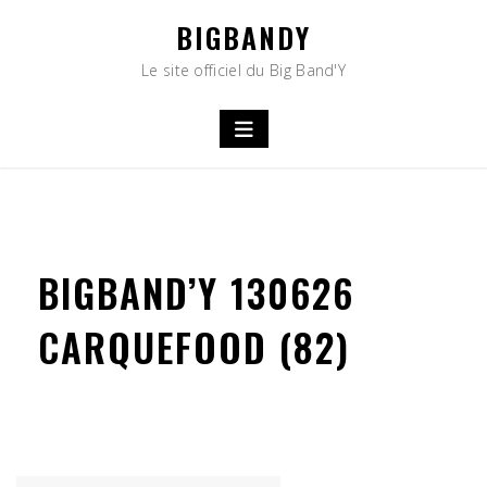
Skip
BIGBANDY
to
content
Le site officiel du Big Band'Y
BIGBAND’Y 130626
CARQUEFOOD (82)