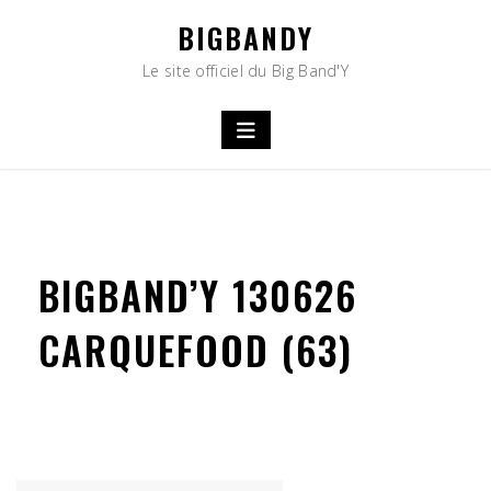
Skip
BIGBANDY
to
content
Le site officiel du Big Band'Y
BIGBAND’Y 130626
CARQUEFOOD (63)