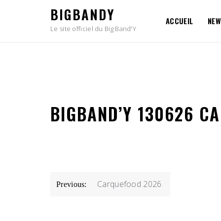
Skip
BIGBANDY
to
ACCUEIL
NEW
content
Le site officiel du Big Band'Y
BIGBAND’Y 130626 CA
NAVIGATION
Carquefood 2026
Previous:
DE
L’ARTICLE