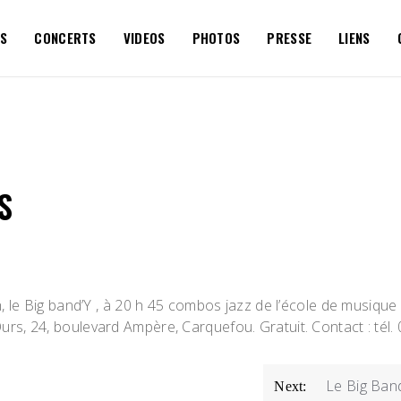
S
CONCERTS
VIDEOS
PHOTOS
PRESSE
LIENS
S
0 h, le Big band’Y , à 20 h 45 combos jazz de l’école de musiq
Ours, 24, boulevard Ampère, Carquefou. Gratuit. Contact : tél.
Le Big Ban
Next: