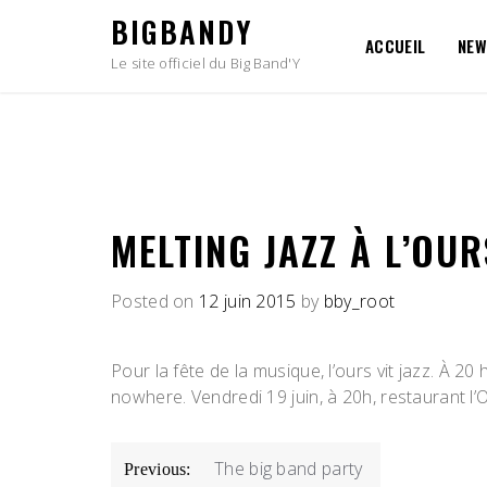
Skip
BIGBANDY
to
ACCUEIL
NEW
content
Le site officiel du Big Band'Y
MELTING JAZZ À L’OUR
Posted on
12 juin 2015
by
bby_root
Pour la fête de la musique, l’ours vit jazz. À 2
nowhere. Vendredi 19 juin, à 20h, restaurant l’
NAVIGATION
The big band party
Previous: