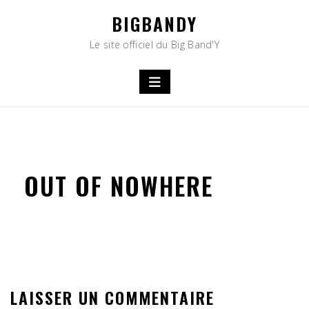
Skip
BIGBANDY
to
content
Le site officiel du Big Band'Y
OUT OF NOWHERE
LAISSER UN COMMENTAIRE