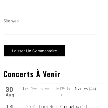
Site web
Concerts À Venir
30
Les Rendez-vous de l'Erdre
-
Nantes (44)
—
Aug
free
14
Soirée Lindy Hop
-
Carquefou (44)
— La