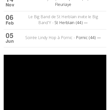
Nov
Fleuriaye
06
Le Big Band de St Herblain invite le Big
Feb
Band'Y
-
St Herblain (44)
—
05
Soirée Lindy Hop à Pornic
-
Pornic (44)
—
Jun