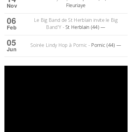
Nov
Fleuriaye
06
Le Big Band de St Herblain invite le Big
Feb
Band'Y
-
St Herblain (44)
—
05
Soirée Lindy Hop à Pornic
-
Pornic (44)
—
Jun