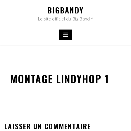
Skip
BIGBANDY
to
content
Le site officiel du Big Band'Y
MONTAGE LINDYHOP 1
LAISSER UN COMMENTAIRE