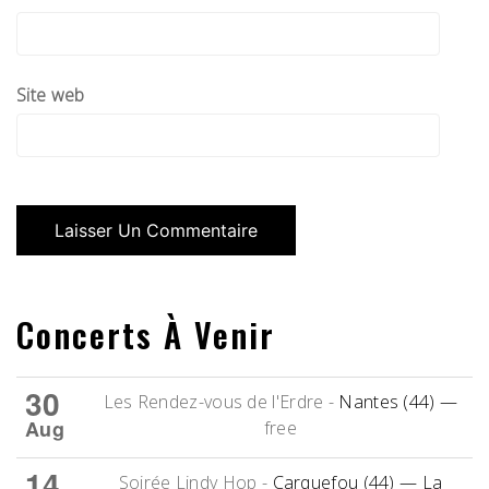
Site web
Concerts À Venir
30
Les Rendez-vous de l'Erdre
-
Nantes (44)
—
Aug
free
14
Soirée Lindy Hop
-
Carquefou (44)
— La