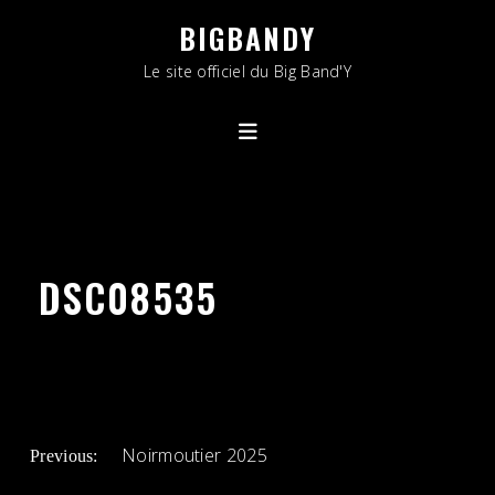
Skip
BIGBANDY
to
content
Le site officiel du Big Band'Y
DSC08535
NAVIGATION
Noirmoutier 2025
Previous:
DE