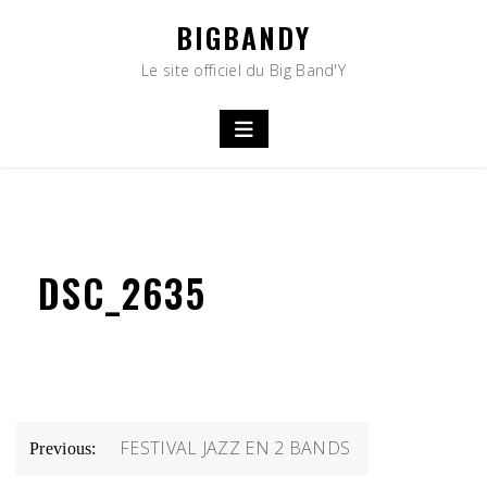
Skip
BIGBANDY
to
content
Le site officiel du Big Band'Y
DSC_2635
NAVIGATION
FESTIVAL JAZZ EN 2 BANDS
Previous:
DE