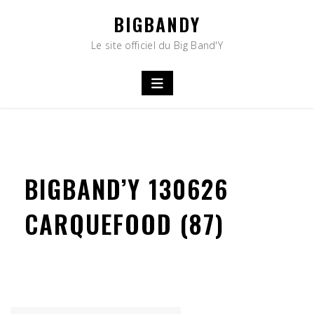
Skip
BIGBANDY
to
content
Le site officiel du Big Band'Y
BIGBAND’Y 130626
CARQUEFOOD (87)