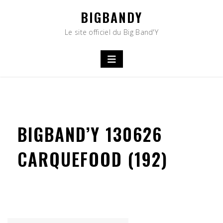
Skip
BIGBANDY
to
content
Le site officiel du Big Band'Y
BIGBAND’Y 130626
CARQUEFOOD (192)