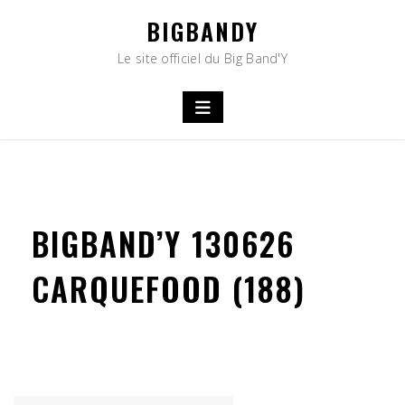
Skip
BIGBANDY
to
content
Le site officiel du Big Band'Y
BIGBAND’Y 130626
CARQUEFOOD (188)