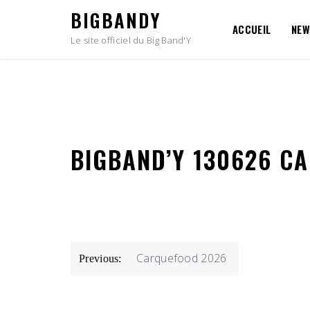
Skip
BIGBANDY
to
ACCUEIL
NEW
content
Le site officiel du Big Band'Y
BIGBAND’Y 130626 C
NAVIGATION
Carquefood 2026
Previous:
DE
L’ARTICLE